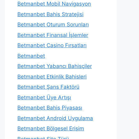
Betmanbet Mobil Navigasyon
Betmanbet Bahis Stratejisi
Betmanbet Oturum Sorunları
Betmanbet Finansal İşlemler
Betmanbet Casino Fırsatları
Betmanbet
Betmanbet Yabancı Bahisçiler
Betmanbet Etkinlik Bahisleri
Betmanbet Şans Faktörü
Betmanbet Üye Artışı
Betmanbet Bahis Piyasası
Betmanbet Android Uygulama
Betmanbet Bölgesel Erişim
Betmanbet Site Türü