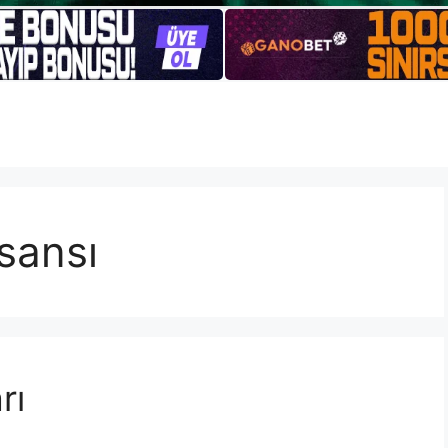
sansı
rı