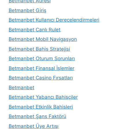
Betmanbet Adresi
Betmanbet Giriş
Betmanbet Kullanıcı Derecelendirmeleri
Betmanbet Canlı Rulet
Betmanbet Mobil Navigasyon
Betmanbet Bahis Stratejisi
Betmanbet Oturum Sorunları
Betmanbet Finansal İşlemler
Betmanbet Casino Fırsatları
Betmanbet
Betmanbet Yabancı Bahisçiler
Betmanbet Etkinlik Bahisleri
Betmanbet Şans Faktörü
Betmanbet Üye Artışı