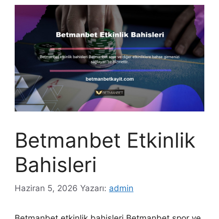
Betmanbet Etkinlik
Bahisleri
Haziran 5, 2026
Yazarı:
admin
Betmanbet etkinlik bahisleri Betmanbet spor ve