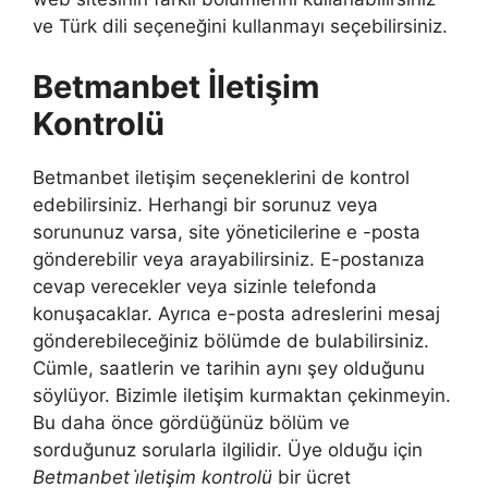
ve Türk dili seçeneğini kullanmayı seçebilirsiniz.
Betmanbet İletişim
Kontrolü
Betmanbet iletişim seçeneklerini de kontrol
edebilirsiniz. Herhangi bir sorunuz veya
sorununuz varsa, site yöneticilerine e -posta
gönderebilir veya arayabilirsiniz. E-postanıza
cevap verecekler veya sizinle telefonda
konuşacaklar. Ayrıca e-posta adreslerini mesaj
gönderebileceğiniz bölümde de bulabilirsiniz.
Cümle, saatlerin ve tarihin aynı şey olduğunu
söylüyor. Bizimle iletişim kurmaktan çekinmeyin.
Bu daha önce gördüğünüz bölüm ve
sorduğunuz sorularla ilgilidir. Üye olduğu için
Betmanbet i̇letişim kontrolü
bir ücret