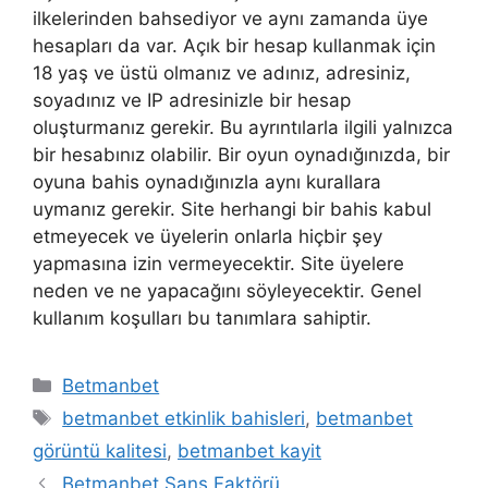
ilkelerinden bahsediyor ve aynı zamanda üye
hesapları da var. Açık bir hesap kullanmak için
18 yaş ve üstü olmanız ve adınız, adresiniz,
soyadınız ve IP adresinizle bir hesap
oluşturmanız gerekir. Bu ayrıntılarla ilgili yalnızca
bir hesabınız olabilir. Bir oyun oynadığınızda, bir
oyuna bahis oynadığınızla aynı kurallara
uymanız gerekir. Site herhangi bir bahis kabul
etmeyecek ve üyelerin onlarla hiçbir şey
yapmasına izin vermeyecektir. Site üyelere
neden ve ne yapacağını söyleyecektir. Genel
kullanım koşulları bu tanımlara sahiptir.
Kategoriler
Betmanbet
Etiketler
betmanbet etkinlik bahisleri
,
betmanbet
görüntü kalitesi
,
betmanbet kayit
Betmanbet Şans Faktörü