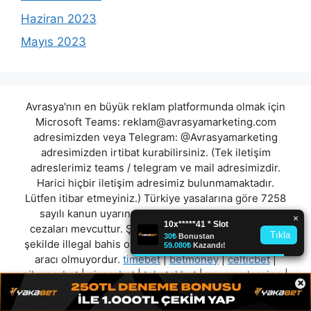
Haziran 2023
Mayıs 2023
Avrasya'nın en büyük reklam platformunda olmak için
Microsoft Teams:
reklam@avrasyamarketing.com
adresimizden veya Telegram: @Avrasyamarketing
adresimizden irtibat kurabilirsiniz. (Tek iletişim
adreslerimiz teams / telegram ve mail adresimizdir.
Harici hiçbir iletişim adresimiz bulunmamaktadır.
Lütfen itibar etmeyiniz.) Türkiye yasalarına göre 7258
sayılı kanun uyarınca yasa dışı bahis oynamanın
cezaları mevcuttur. Şu an bulunduğunuz site hiç bir
şekilde illegal bahis oyunları oynatmıyor ve oynamaya
aracı olmuyordur.
timebet
|
betmoney
|
celticbet
|
zilyonerbet
|
piyasabet
|
teketekbet
|
maxroyalcasino
|
×
betorro