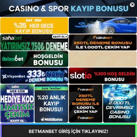
×
BETMANBET GİRİŞ İÇİN TIKLAYINIZ!