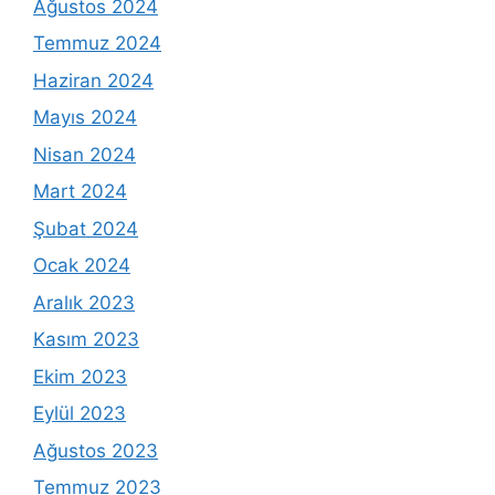
Ağustos 2024
Temmuz 2024
Haziran 2024
Mayıs 2024
Nisan 2024
Mart 2024
Şubat 2024
Ocak 2024
Aralık 2023
Kasım 2023
Ekim 2023
Eylül 2023
Ağustos 2023
Temmuz 2023