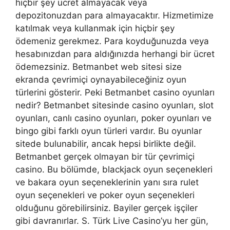
hiçbir şey ücret almayacak veya
depozitonuzdan para almayacaktır. Hizmetimize
katılmak veya kullanmak için hiçbir şey
ödemeniz gerekmez. Para koyduğunuzda veya
hesabınızdan para aldığınızda herhangi bir ücret
ödemezsiniz. Betmanbet web sitesi size
ekranda çevrimiçi oynayabileceğiniz oyun
türlerini gösterir. Peki Betmanbet casino oyunları
nedir? Betmanbet sitesinde casino oyunları, slot
oyunları, canlı casino oyunları, poker oyunları ve
bingo gibi farklı oyun türleri vardır. Bu oyunlar
sitede bulunabilir, ancak hepsi birlikte değil.
Betmanbet gerçek olmayan bir tür çevrimiçi
casino. Bu bölümde, blackjack oyun seçenekleri
ve bakara oyun seçeneklerinin yanı sıra rulet
oyun seçenekleri ve poker oyun seçenekleri
olduğunu görebilirsiniz. Bayiler gerçek işçiler
gibi davranırlar. S. Türk Live Casino’yu her gün,