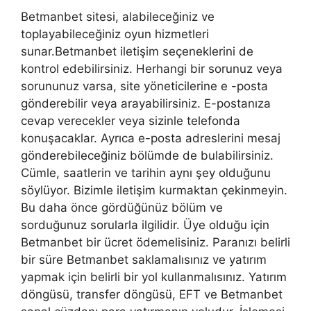
Betmanbet sitesi, alabileceğiniz ve
toplayabileceğiniz oyun hizmetleri
sunar.Betmanbet iletişim seçeneklerini de
kontrol edebilirsiniz. Herhangi bir sorunuz veya
sorununuz varsa, site yöneticilerine e -posta
gönderebilir veya arayabilirsiniz. E-postanıza
cevap verecekler veya sizinle telefonda
konuşacaklar. Ayrıca e-posta adreslerini mesaj
gönderebileceğiniz bölümde de bulabilirsiniz.
Cümle, saatlerin ve tarihin aynı şey olduğunu
söylüyor. Bizimle iletişim kurmaktan çekinmeyin.
Bu daha önce gördüğünüz bölüm ve
sorduğunuz sorularla ilgilidir. Üye olduğu için
Betmanbet bir ücret ödemelisiniz. Paranızı belirli
bir süre Betmanbet saklamalısınız ve yatırım
yapmak için belirli bir yol kullanmalısınız. Yatırım
döngüsü, transfer döngüsü, EFT ve Betmanbet