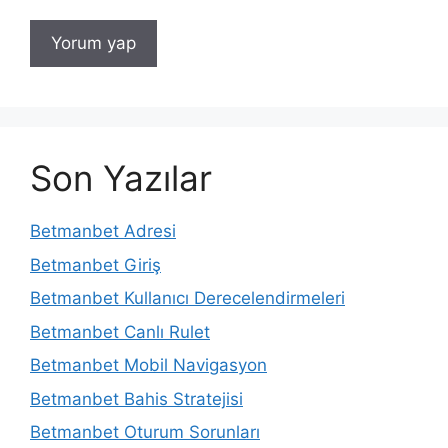
Son Yazılar
Betmanbet Adresi
Betmanbet Giriş
Betmanbet Kullanıcı Derecelendirmeleri
Betmanbet Canlı Rulet
Betmanbet Mobil Navigasyon
Betmanbet Bahis Stratejisi
Betmanbet Oturum Sorunları