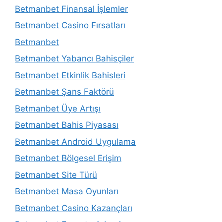
Betmanbet Finansal İşlemler
Betmanbet Casino Fırsatları
Betmanbet
Betmanbet Yabancı Bahisçiler
Betmanbet Etkinlik Bahisleri
Betmanbet Şans Faktörü
Betmanbet Üye Artışı
Betmanbet Bahis Piyasası
Betmanbet Android Uygulama
Betmanbet Bölgesel Erişim
Betmanbet Site Türü
Betmanbet Masa Oyunları
Betmanbet Casino Kazançları