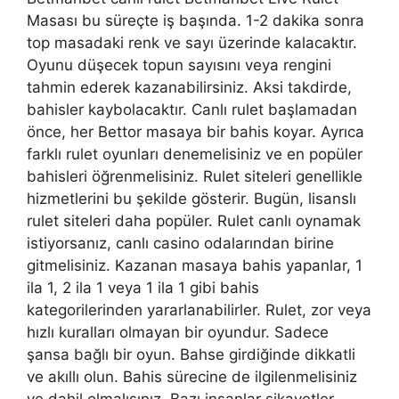
Masası bu süreçte iş başında. 1-2 dakika sonra
top masadaki renk ve sayı üzerinde kalacaktır.
Oyunu düşecek topun sayısını veya rengini
tahmin ederek kazanabilirsiniz. Aksi takdirde,
bahisler kaybolacaktır. Canlı rulet başlamadan
önce, her Bettor masaya bir bahis koyar. Ayrıca
farklı rulet oyunları denemelisiniz ve en popüler
bahisleri öğrenmelisiniz. Rulet siteleri genellikle
hizmetlerini bu şekilde gösterir. Bugün, lisanslı
rulet siteleri daha popüler. Rulet canlı oynamak
istiyorsanız, canlı casino odalarından birine
gitmelisiniz. Kazanan masaya bahis yapanlar, 1
ila 1, 2 ila 1 veya 1 ila 1 gibi bahis
kategorilerinden yararlanabilirler. Rulet, zor veya
hızlı kuralları olmayan bir oyundur. Sadece
şansa bağlı bir oyun. Bahse girdiğinde dikkatli
ve akıllı olun. Bahis sürecine de ilgilenmelisiniz