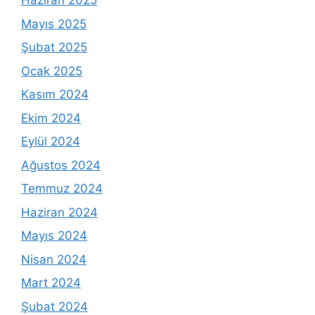
Haziran 2025
Mayıs 2025
Şubat 2025
Ocak 2025
Kasım 2024
Ekim 2024
Eylül 2024
Ağustos 2024
Temmuz 2024
Haziran 2024
Mayıs 2024
Nisan 2024
Mart 2024
Şubat 2024