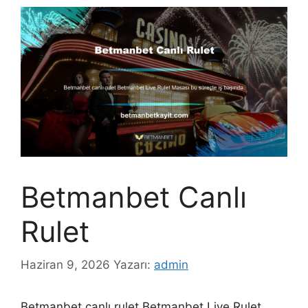
Betmanbet Canlı
Rulet
Haziran 9, 2026
Yazarı:
admin
Betmanbet canlı rulet Betmanbet Live Rulet