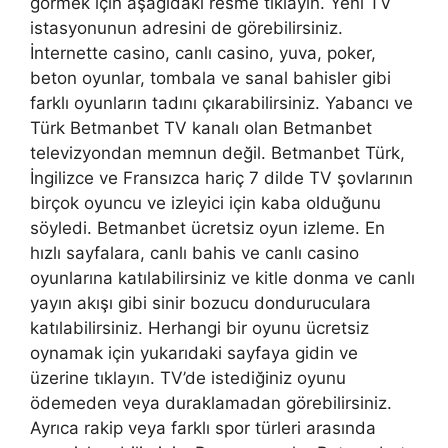
görmek için aşağıdaki resme tıklayın. Yeni TV
istasyonunun adresini de görebilirsiniz.
İnternette casino, canlı casino, yuva, poker,
beton oyunlar, tombala ve sanal bahisler gibi
farklı oyunların tadını çıkarabilirsiniz. Yabancı ve
Türk Betmanbet TV kanalı olan Betmanbet
televizyondan memnun değil. Betmanbet Türk,
İngilizce ve Fransızca hariç 7 dilde TV şovlarının
birçok oyuncu ve izleyici için kaba olduğunu
söyledi. Betmanbet ücretsiz oyun izleme. En
hızlı sayfalara, canlı bahis ve canlı casino
oyunlarına katılabilirsiniz ve kitle donma ve canlı
yayın akışı gibi sinir bozucu donduruculara
katılabilirsiniz. Herhangi bir oyunu ücretsiz
oynamak için yukarıdaki sayfaya gidin ve
üzerine tıklayın. TV’de istediğiniz oyunu
ödemeden veya duraklamadan görebilirsiniz.
Ayrıca rakip veya farklı spor türleri arasında