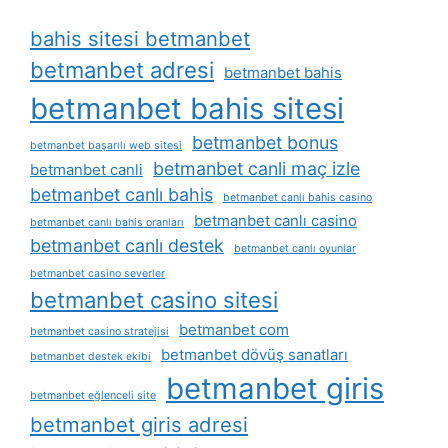
bahis sitesi betmanbet
betmanbet adresi
betmanbet bahis
betmanbet bahis sitesi
betmanbet bonus
betmanbet başarılı web sitesi
betmanbet canli maç izle
betmanbet canli
betmanbet canlı bahis
betmanbet canlı bahis casino
betmanbet canlı casino
betmanbet canlı bahis oranları
betmanbet canlı destek
betmanbet canlı oyunlar
betmanbet casino severler
betmanbet casino sitesi
betmanbet com
betmanbet casino stratejisi
betmanbet dövüş sanatları
betmanbet destek ekibi
betmanbet giris
betmanbet eğlenceli site
betmanbet giris adresi