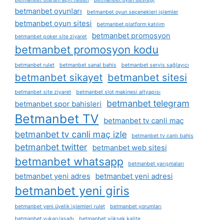
betmanbet oyunları
betmanbet oyun seçenekleri işlemler
betmanbet oyun sitesi
betmanbet platform katılım
betmanbet promosyon
betmanbet poker site ziyaret
betmanbet promosyon kodu
betmanbet rulet
betmanbet sanal bahis
betmanbet servis sağlayıcı
betmanbet sikayet
betmanbet sitesi
betmanbet site ziyaret
betmanbet slot makinesi altyapısı
betmanbet telegram
betmanbet spor bahisleri
Betmanbet TV
betmanbet tv canli maç
betmanbet tv canli maç izle
betmanbet tv canlı bahis
betmanbet twitter
betmanbet web sitesi
betmanbet whatsapp
betmanbet yarışmaları
betmanbet yeni adres
betmanbet yeni adresi
betmanbet yeni giris
betmanbet yeni üyelik i̇şlemleri rulet
betmanbet yorumları
betmanbet yukarı/aşağı
betmanbet yüksek kalite