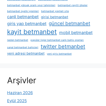
betmanbet yüksek oranlı spor tahminleri
betmanbet çeşitli ülkeler
betmanbet üyelik i̇şlemleri
betmanbet şüpheli site
canli betmanbet
girisi betmanbet
güncel betmanbet
giris yap betmanbet
kayit betmanbet
mobil betmanbet
neden betmanbet
popüler ligler betmanbet canlı bahis oranları
twitter betmanbet
sanal betmanbet bahisleri
yeni adresi betmanbet
yeni giris betmanbet
Arşivler
Haziran 2026
Eylül 2025