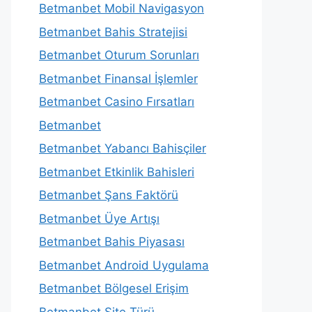
Betmanbet Mobil Navigasyon
Betmanbet Bahis Stratejisi
Betmanbet Oturum Sorunları
Betmanbet Finansal İşlemler
Betmanbet Casino Fırsatları
Betmanbet
Betmanbet Yabancı Bahisçiler
Betmanbet Etkinlik Bahisleri
Betmanbet Şans Faktörü
Betmanbet Üye Artışı
Betmanbet Bahis Piyasası
Betmanbet Android Uygulama
Betmanbet Bölgesel Erişim
Betmanbet Site Türü