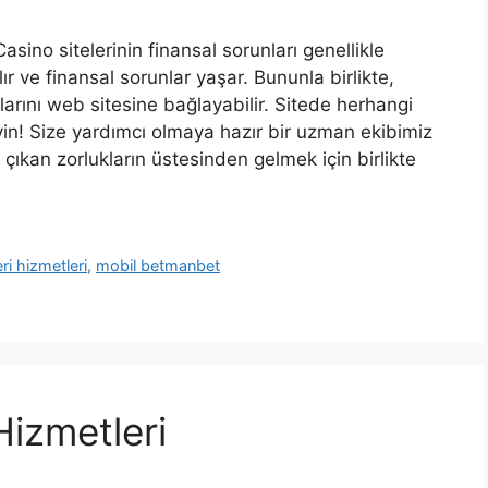
ino sitelerinin finansal sorunları genellikle
ır ve finansal sorunlar yaşar. Bununla birlikte,
larını web sitesine bağlayabilir. Sitede herhangi
yin! Size yardımcı olmaya hazır bir uzman ekibimiz
a çıkan zorlukların üstesinden gelmek için birlikte
i hizmetleri
,
mobil betmanbet
izmetleri