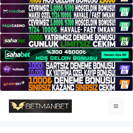
İçeriğe
atla
Menü