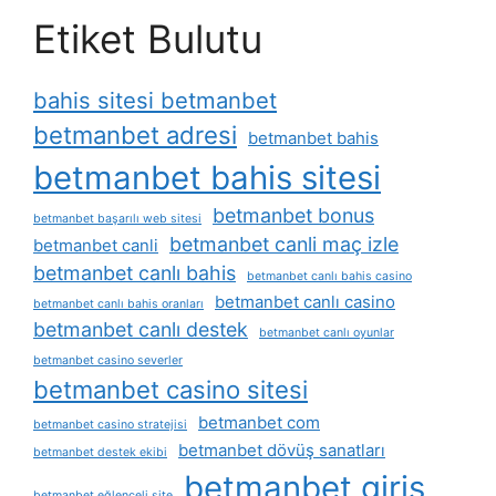
Etiket Bulutu
bahis sitesi betmanbet
betmanbet adresi
betmanbet bahis
betmanbet bahis sitesi
betmanbet bonus
betmanbet başarılı web sitesi
betmanbet canli maç izle
betmanbet canli
betmanbet canlı bahis
betmanbet canlı bahis casino
betmanbet canlı casino
betmanbet canlı bahis oranları
betmanbet canlı destek
betmanbet canlı oyunlar
betmanbet casino severler
betmanbet casino sitesi
betmanbet com
betmanbet casino stratejisi
betmanbet dövüş sanatları
betmanbet destek ekibi
betmanbet giris
betmanbet eğlenceli site