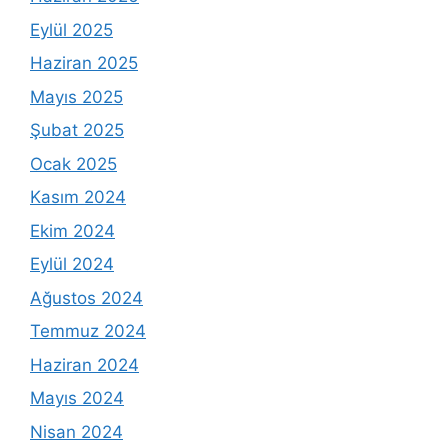
Eylül 2025
Haziran 2025
Mayıs 2025
Şubat 2025
Ocak 2025
Kasım 2024
Ekim 2024
Eylül 2024
Ağustos 2024
Temmuz 2024
Haziran 2024
Mayıs 2024
Nisan 2024