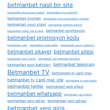
betmanbet nasil bir site
betmanbet oturum açın neden
betmanbet oyun desteği
betmanbet oyunları
betmanbet oyun seçenekleri işlemler
betmanbet oyun sitesi
betmanbet platform katılım
betmanbet promosyon
betmanbet poker site ziyaret
betmanbet promosyon kodu
betmanbet rulet
betmanbet sanal bahis
betmanbet servis sağlayıcı
betmanbet sikayet
betmanbet sitesi
betmanbet site ziyaret
betmanbet slot makinesi altyapısı
betmanbet telegram
betmanbet spor bahisleri
Betmanbet TV
betmanbet tv canli maç
betmanbet tv canli maç izle
betmanbet tv canlı bahis
betmanbet twitter
betmanbet web sitesi
betmanbet whatsapp
betmanbet yarışmaları
betmanbet yeni adres
betmanbet yeni adresi
betmanbet yeni giris