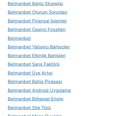
Betmanbet Bahis Stratejisi
Betmanbet Oturum Sorunları
Betmanbet Finansal İşlemler
Betmanbet Casino Fırsatları
Betmanbet
Betmanbet Yabancı Bahisçiler
Betmanbet Etkinlik Bahisleri
Betmanbet Şans Faktörü
Betmanbet Üye Artışı
Betmanbet Bahis Piyasası
Betmanbet Android Uygulama
Betmanbet Bölgesel Erişim
Betmanbet Site Türü