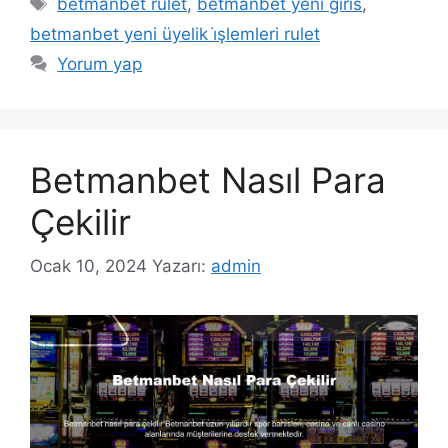
betmanbet rulet
,
betmanbet yeni giris
,
betmanbet yeni üyelik i̇şlemleri rulet
Yorum yap
Betmanbet Nasıl Para
Çekilir
Ocak 10, 2024
Yazarı:
admin