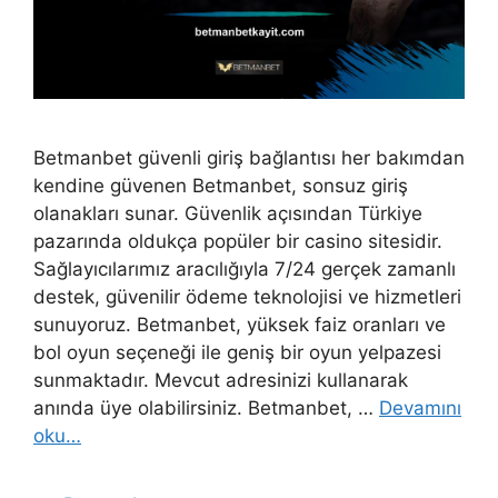
Betmanbet güvenli giriş bağlantısı her bakımdan
kendine güvenen Betmanbet, sonsuz giriş
olanakları sunar. Güvenlik açısından Türkiye
pazarında oldukça popüler bir casino sitesidir.
Sağlayıcılarımız aracılığıyla 7/24 gerçek zamanlı
destek, güvenilir ödeme teknolojisi ve hizmetleri
sunuyoruz. Betmanbet, yüksek faiz oranları ve
bol oyun seçeneği ile geniş bir oyun yelpazesi
sunmaktadır. Mevcut adresinizi kullanarak
anında üye olabilirsiniz. Betmanbet, …
Devamını
oku…