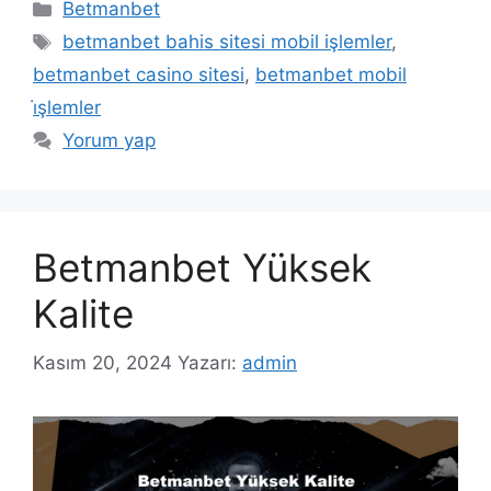
Kategoriler
Betmanbet
Etiketler
betmanbet bahis sitesi mobil işlemler
,
betmanbet casino sitesi
,
betmanbet mobil
i̇şlemler
Yorum yap
Betmanbet Yüksek
Kalite
Kasım 20, 2024
Yazarı:
admin