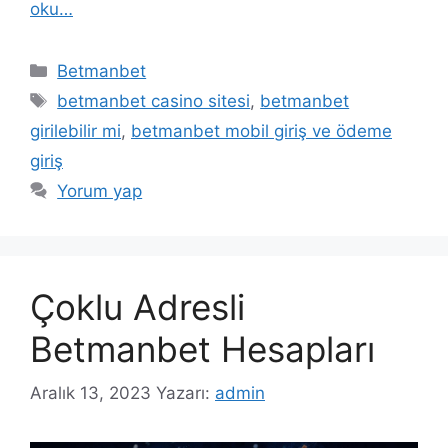
oku…
Kategoriler
Betmanbet
Etiketler
betmanbet casino sitesi
,
betmanbet
girilebilir mi
,
betmanbet mobil giriş ve ödeme
giriş
Yorum yap
Çoklu Adresli
Betmanbet Hesapları
Aralık 13, 2023
Yazarı:
admin