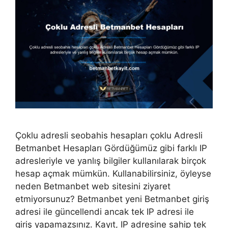
Çoklu adresli seobahis hesapları çoklu Adresli
Betmanbet Hesapları Gördüğümüz gibi farklı IP
adresleriyle ve yanlış bilgiler kullanılarak birçok
hesap açmak mümkün. Kullanabilirsiniz, öyleyse
neden Betmanbet web sitesini ziyaret
etmiyorsunuz? Betmanbet yeni Betmanbet giriş
adresi ile güncellendi ancak tek IP adresi ile
giriş yapamazsınız. Kayıt, IP adresine sahip tek