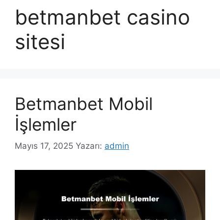
betmanbet casino
sitesi
Betmanbet Mobil
İşlemler
Mayıs 17, 2025
Yazarı:
admin