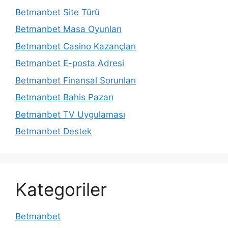
Betmanbet Site Türü
Betmanbet Masa Oyunları
Betmanbet Casino Kazançları
Betmanbet E-posta Adresi
Betmanbet Finansal Sorunları
Betmanbet Bahis Pazarı
Betmanbet TV Uygulaması
Betmanbet Destek
Kategoriler
Betmanbet