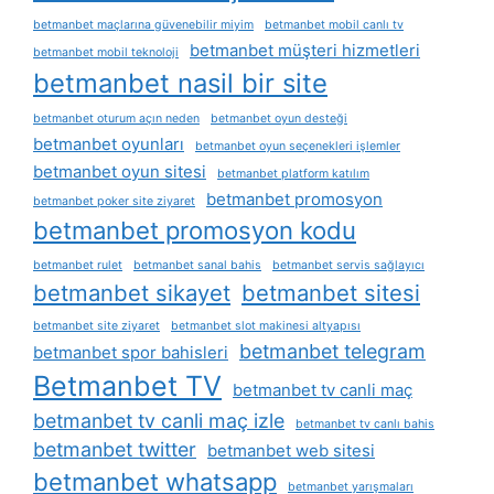
betmanbet maçlarına güvenebilir miyim
betmanbet mobil canlı tv
betmanbet müşteri hizmetleri
betmanbet mobil teknoloji
betmanbet nasil bir site
betmanbet oturum açın neden
betmanbet oyun desteği
betmanbet oyunları
betmanbet oyun seçenekleri işlemler
betmanbet oyun sitesi
betmanbet platform katılım
betmanbet promosyon
betmanbet poker site ziyaret
betmanbet promosyon kodu
betmanbet rulet
betmanbet sanal bahis
betmanbet servis sağlayıcı
betmanbet sikayet
betmanbet sitesi
betmanbet site ziyaret
betmanbet slot makinesi altyapısı
betmanbet telegram
betmanbet spor bahisleri
Betmanbet TV
betmanbet tv canli maç
betmanbet tv canli maç izle
betmanbet tv canlı bahis
betmanbet twitter
betmanbet web sitesi
betmanbet whatsapp
betmanbet yarışmaları