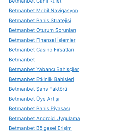
Betmanbet Canlı Rulet
Betmanbet Mobil Navigasyon
Betmanbet Bahis Stratejisi
Betmanbet Oturum Sorunları
Betmanbet Finansal İşlemler
Betmanbet Casino Fırsatları
Betmanbet
Betmanbet Yabancı Bahisçiler
Betmanbet Etkinlik Bahisleri
Betmanbet Şans Faktörü
Betmanbet Üye Artışı
Betmanbet Bahis Piyasası
Betmanbet Android Uygulama
Betmanbet Bölgesel Erişim