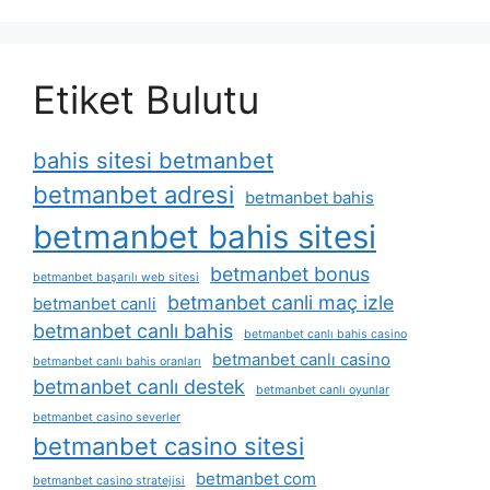
Etiket Bulutu
bahis sitesi betmanbet
betmanbet adresi
betmanbet bahis
betmanbet bahis sitesi
betmanbet bonus
betmanbet başarılı web sitesi
betmanbet canli maç izle
betmanbet canli
betmanbet canlı bahis
betmanbet canlı bahis casino
betmanbet canlı casino
betmanbet canlı bahis oranları
betmanbet canlı destek
betmanbet canlı oyunlar
betmanbet casino severler
betmanbet casino sitesi
betmanbet com
betmanbet casino stratejisi