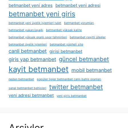
betmanbet yeni adres
betmanbet yeni adresi
betmanbet yeni giris
betmanbet yeni üyelik i̇şlemleri rulet
betmanbet yorumları
betmanbet yukarı/aşağı
betmanbet yüksek kalite
betmanbet yüksek oranlı spor tahminleri
betmanbet çeşitli ülkeler
betmanbet üyelik i̇şlemleri
betmanbet şüpheli site
canli betmanbet
girisi betmanbet
güncel betmanbet
giris yap betmanbet
kayit betmanbet
mobil betmanbet
neden betmanbet
popüler ligler betmanbet canlı bahis oranları
twitter betmanbet
sanal betmanbet bahisleri
yeni adresi betmanbet
yeni giris betmanbet
Arşivler