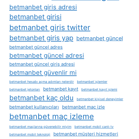
betmanbet giris adresi
betmanbet girisi
betmanbet giris twitter
betmanbet giris yap
betmanbet güncel
betmanbet güncel adres
betmanbet güncel adresi
betmanbet güncel giriş adresi
betmanbet güvenlir mi
betmanbet hesabı açma adımları nelerdir
betmanbet i̇şlemler
betmanbet kayıt
betmanbet jetonları
betmanbet kayıt i̇şlemi
betmanbet kaç oldu
betmanbet kişisel deneyimler
betmanbet kullanıcıları
betmanbet maç izle
betmanbet maç izleme
betmanbet maçlarına güvenebilir miyim
betmanbet mobil canlı tv
betmanbet müşteri hizmetleri
betmanbet mobil teknoloji