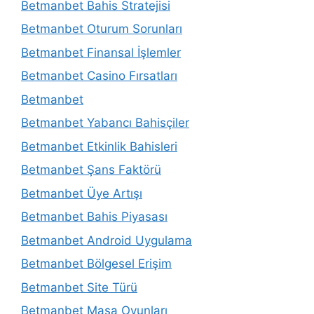
Betmanbet Bahis Stratejisi
Betmanbet Oturum Sorunları
Betmanbet Finansal İşlemler
Betmanbet Casino Fırsatları
Betmanbet
Betmanbet Yabancı Bahisçiler
Betmanbet Etkinlik Bahisleri
Betmanbet Şans Faktörü
Betmanbet Üye Artışı
Betmanbet Bahis Piyasası
Betmanbet Android Uygulama
Betmanbet Bölgesel Erişim
Betmanbet Site Türü
Betmanbet Masa Oyunları