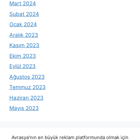
Mart 2024
Şubat 2024
Ocak 2024
Aralık 2023
Kasım 2023
Ekim 2023
Eylül 2023
Ağustos 2023
Temmuz 2023
Haziran 2023
Mayıs 2023
Avrasya'nın en büyük reklam platformunda olmak için