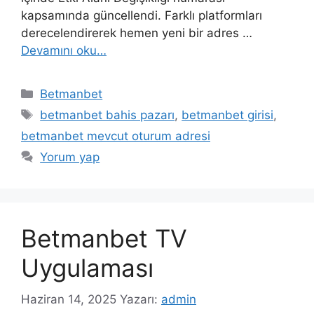
kapsamında güncellendi. Farklı platformları
derecelendirerek hemen yeni bir adres …
Devamını oku…
Kategoriler
Betmanbet
Etiketler
betmanbet bahis pazarı
,
betmanbet girisi
,
betmanbet mevcut oturum adresi
Yorum yap
Betmanbet TV
Uygulaması
Haziran 14, 2025
Yazarı:
admin