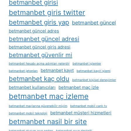
betmanbet girisi
betmanbet giris twitter
betmanbet giris yap
betmanbet güncel
betmanbet güncel adres
betmanbet güncel adresi
betmanbet güncel giriş adresi
betmanbet güvenlir mi
betmanbet hesabı açma adımları nelerdir
betmanbet i̇şlemler
betmanbet kayıt
betmanbet jetonları
betmanbet kayıt i̇şlemi
betmanbet kaç oldu
betmanbet kişisel deneyimler
betmanbet kullanıcıları
betmanbet maç izle
betmanbet maç izleme
betmanbet maçlarına güvenebilir miyim
betmanbet mobil canlı tv
betmanbet müşteri hizmetleri
betmanbet mobil teknoloji
betmanbet nasil bir site
betmanbet oturum açın neden
betmanbet oyun desteği