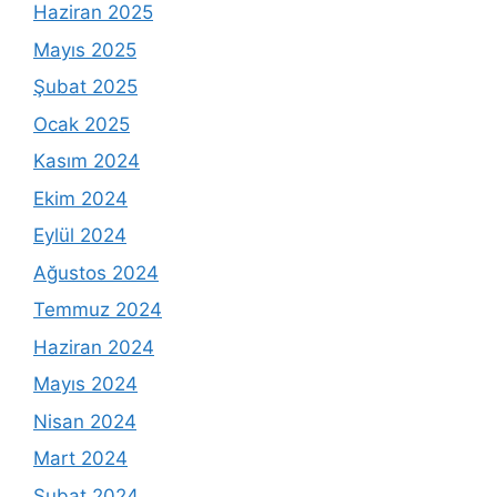
Haziran 2025
Mayıs 2025
Şubat 2025
Ocak 2025
Kasım 2024
Ekim 2024
Eylül 2024
Ağustos 2024
Temmuz 2024
Haziran 2024
Mayıs 2024
Nisan 2024
Mart 2024
Şubat 2024