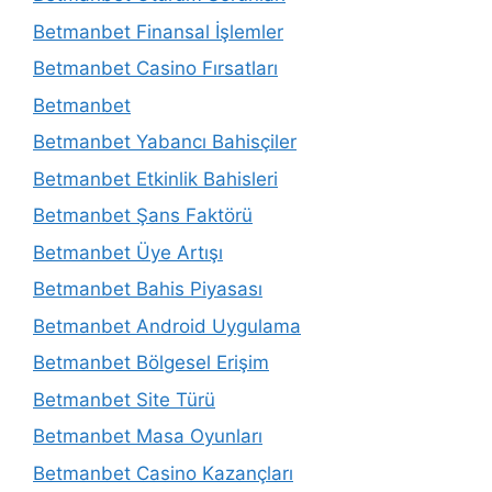
Betmanbet Finansal İşlemler
Betmanbet Casino Fırsatları
Betmanbet
Betmanbet Yabancı Bahisçiler
Betmanbet Etkinlik Bahisleri
Betmanbet Şans Faktörü
Betmanbet Üye Artışı
Betmanbet Bahis Piyasası
Betmanbet Android Uygulama
Betmanbet Bölgesel Erişim
Betmanbet Site Türü
Betmanbet Masa Oyunları
Betmanbet Casino Kazançları