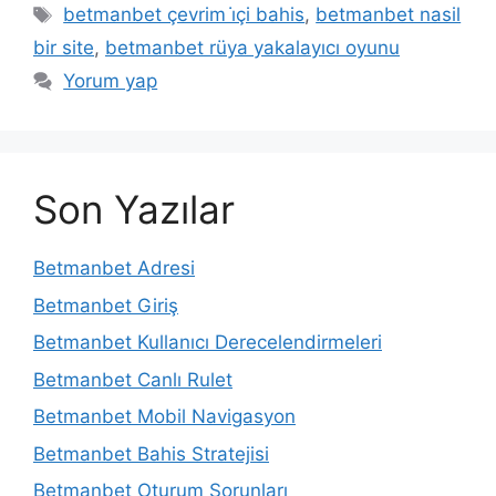
Etiketler
betmanbet çevrim i̇çi bahis
,
betmanbet nasil
bir site
,
betmanbet rüya yakalayıcı oyunu
Yorum yap
Son Yazılar
Betmanbet Adresi
Betmanbet Giriş
Betmanbet Kullanıcı Derecelendirmeleri
Betmanbet Canlı Rulet
Betmanbet Mobil Navigasyon
Betmanbet Bahis Stratejisi
Betmanbet Oturum Sorunları