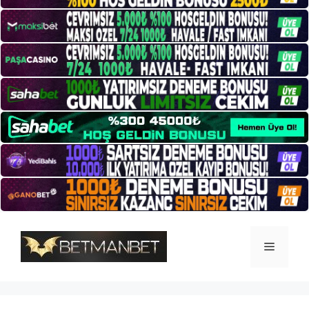
İçeriğe
atla
Menü