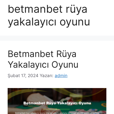
betmanbet rüya
yakalayıcı oyunu
Betmanbet Rüya
Yakalayıcı Oyunu
Şubat 17, 2024
Yazarı:
admin