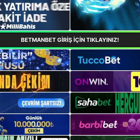
BETMANBET GİRİŞ İÇİN TIKLAYINIZ!