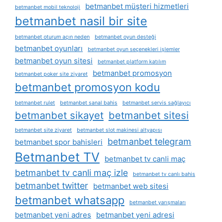
betmanbet müşteri hizmetleri
betmanbet mobil teknoloji
betmanbet nasil bir site
betmanbet oturum açın neden
betmanbet oyun desteği
betmanbet oyunları
betmanbet oyun seçenekleri işlemler
betmanbet oyun sitesi
betmanbet platform katılım
betmanbet promosyon
betmanbet poker site ziyaret
betmanbet promosyon kodu
betmanbet rulet
betmanbet sanal bahis
betmanbet servis sağlayıcı
betmanbet sikayet
betmanbet sitesi
betmanbet site ziyaret
betmanbet slot makinesi altyapısı
betmanbet telegram
betmanbet spor bahisleri
Betmanbet TV
betmanbet tv canli maç
betmanbet tv canli maç izle
betmanbet tv canlı bahis
betmanbet twitter
betmanbet web sitesi
betmanbet whatsapp
betmanbet yarışmaları
betmanbet yeni adres
betmanbet yeni adresi