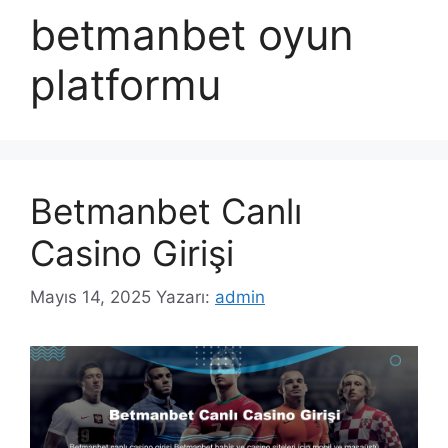
betmanbet oyun
platformu
Betmanbet Canlı
Casino Girişi
Mayıs 14, 2025
Yazarı:
admin