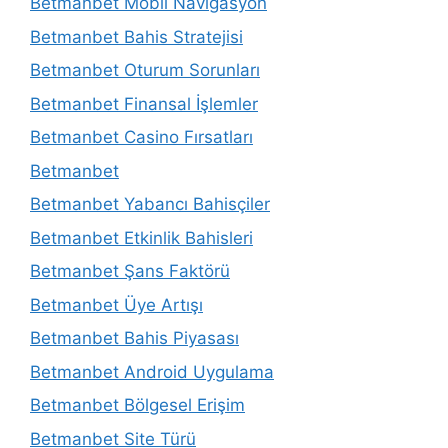
Betmanbet Mobil Navigasyon
Betmanbet Bahis Stratejisi
Betmanbet Oturum Sorunları
Betmanbet Finansal İşlemler
Betmanbet Casino Fırsatları
Betmanbet
Betmanbet Yabancı Bahisçiler
Betmanbet Etkinlik Bahisleri
Betmanbet Şans Faktörü
Betmanbet Üye Artışı
Betmanbet Bahis Piyasası
Betmanbet Android Uygulama
Betmanbet Bölgesel Erişim
Betmanbet Site Türü