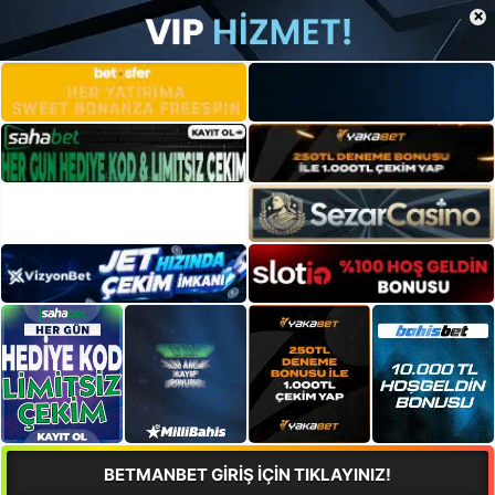
×
BETMANBET GİRİŞ İÇİN TIKLAYINIZ!