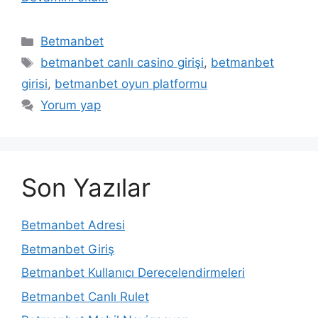
Kategoriler
Betmanbet
Etiketler
betmanbet canlı casino girişi
,
betmanbet
girisi
,
betmanbet oyun platformu
Yorum yap
Son Yazılar
Betmanbet Adresi
Betmanbet Giriş
Betmanbet Kullanıcı Derecelendirmeleri
Betmanbet Canlı Rulet