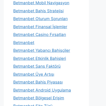
Betmanbet Mobil Navigasyon
Betmanbet Bahis Stratejisi
Betmanbet Oturum Sorunları
Betmanbet Finansal İşlemler
Betmanbet Casino Fırsatları
Betmanbet
Betmanbet Yabancı Bahisçiler
Betmanbet Etkinlik Bahisleri
Betmanbet Şans Faktörü
Betmanbet Üye Artışı
Betmanbet Bahis Piyasası
Betmanbet Android Uygulama
Betmanbet Bölgesel Erişim
Betmanbet Site Türü