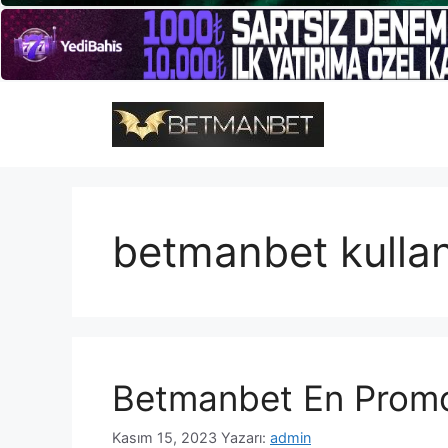
İçeriğe
atla
betmanbet kullan
Betmanbet En Prom
Kasım 15, 2023
Yazarı:
admin