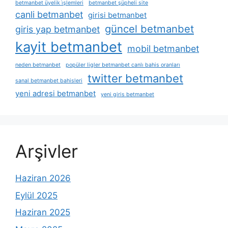
betmanbet üyelik i̇şlemleri
betmanbet şüpheli site
canli betmanbet
girisi betmanbet
güncel betmanbet
giris yap betmanbet
kayit betmanbet
mobil betmanbet
neden betmanbet
popüler ligler betmanbet canlı bahis oranları
twitter betmanbet
sanal betmanbet bahisleri
yeni adresi betmanbet
yeni giris betmanbet
Arşivler
Haziran 2026
Eylül 2025
Haziran 2025