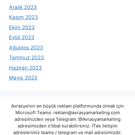
Aralık 2023
Kasım 2023
Ekim 2023
Eylül 2023
Ağustos 2023
Temmuz 2023
Haziran 2023
Mayıs 2023
Avrasya'nın en büyük reklam platformunda olmak için
Microsoft Teams:
reklam@avrasyamarketing.com
adresimizden veya Telegram: @Avrasyamarketing
adresimizden irtibat kurabilirsiniz. (Tek iletişim
adreslerimiz teams / telegram ve mail adresimizdir.