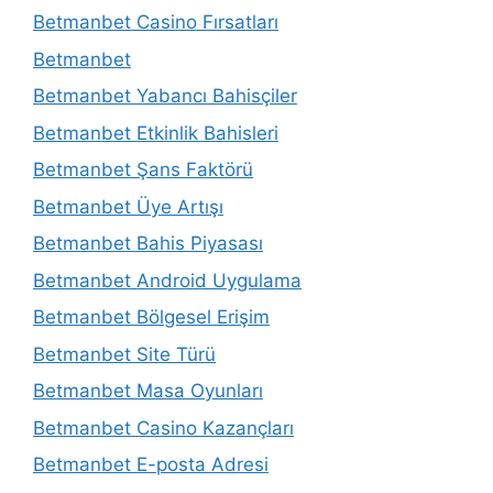
Betmanbet Casino Fırsatları
Betmanbet
Betmanbet Yabancı Bahisçiler
Betmanbet Etkinlik Bahisleri
Betmanbet Şans Faktörü
Betmanbet Üye Artışı
Betmanbet Bahis Piyasası
Betmanbet Android Uygulama
Betmanbet Bölgesel Erişim
Betmanbet Site Türü
Betmanbet Masa Oyunları
Betmanbet Casino Kazançları
Betmanbet E-posta Adresi