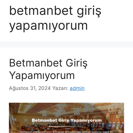
betmanbet giriş
yapamıyorum
Betmanbet Giriş
Yapamıyorum
Ağustos 31, 2024
Yazarı:
admin