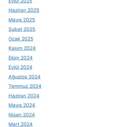
Eylül 2025
Haziran 2025
Mayıs 2025
Şubat 2025
Ocak 2025
Kasım 2024
Ekim 2024
Eylül 2024
Ağustos 2024
Temmuz 2024
Haziran 2024
Mayıs 2024
Nisan 2024
Mart 2024