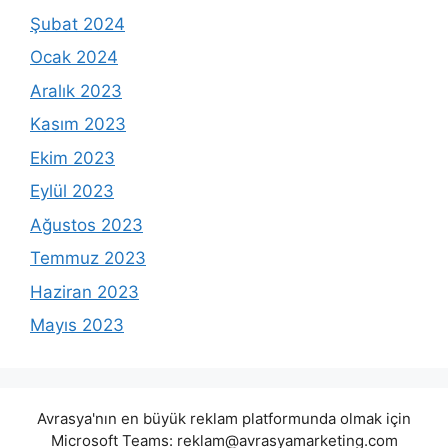
Şubat 2024
Ocak 2024
Aralık 2023
Kasım 2023
Ekim 2023
Eylül 2023
Ağustos 2023
Temmuz 2023
Haziran 2023
Mayıs 2023
Avrasya'nın en büyük reklam platformunda olmak için
Microsoft Teams:
reklam@avrasyamarketing.com