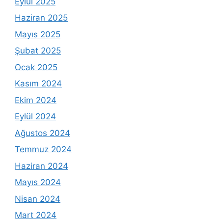
Eylül 2025
Haziran 2025
Mayıs 2025
Şubat 2025
Ocak 2025
Kasım 2024
Ekim 2024
Eylül 2024
Ağustos 2024
Temmuz 2024
Haziran 2024
Mayıs 2024
Nisan 2024
Mart 2024