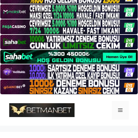
İçeriğe
atla
Menü