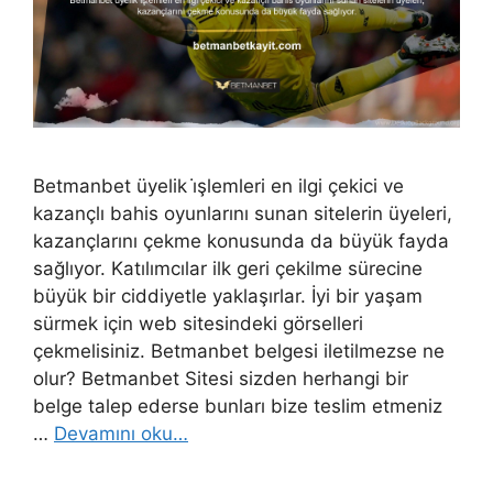
Betmanbet üyelik i̇şlemleri en ilgi çekici ve
kazançlı bahis oyunlarını sunan sitelerin üyeleri,
kazançlarını çekme konusunda da büyük fayda
sağlıyor. Katılımcılar ilk geri çekilme sürecine
büyük bir ciddiyetle yaklaşırlar. İyi bir yaşam
sürmek için web sitesindeki görselleri
çekmelisiniz. Betmanbet belgesi iletilmezse ne
olur? Betmanbet Sitesi sizden herhangi bir
belge talep ederse bunları bize teslim etmeniz
…
Devamını oku…