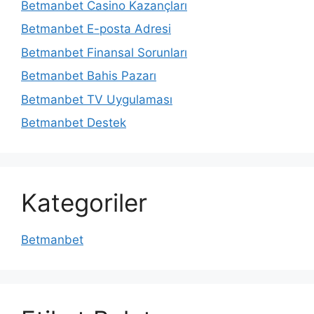
Betmanbet Casino Kazançları
Betmanbet E-posta Adresi
Betmanbet Finansal Sorunları
Betmanbet Bahis Pazarı
Betmanbet TV Uygulaması
Betmanbet Destek
Kategoriler
Betmanbet