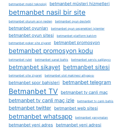
betmanbet müşteri hizmetleri
betmanbet mobil teknoloji
betmanbet nasil bir site
betmanbet oturum açın neden
betmanbet oyun desteği
betmanbet oyunları
betmanbet oyun seçenekleri işlemler
betmanbet oyun sitesi
betmanbet platform katılım
betmanbet promosyon
betmanbet poker site ziyaret
betmanbet promosyon kodu
betmanbet rulet
betmanbet sanal bahis
betmanbet servis sağlayıcı
betmanbet sikayet
betmanbet sitesi
betmanbet site ziyaret
betmanbet slot makinesi altyapısı
betmanbet telegram
betmanbet spor bahisleri
Betmanbet TV
betmanbet tv canli maç
betmanbet tv canli maç izle
betmanbet tv canlı bahis
betmanbet twitter
betmanbet web sitesi
betmanbet whatsapp
betmanbet yarışmaları
betmanbet yeni adres
betmanbet yeni adresi