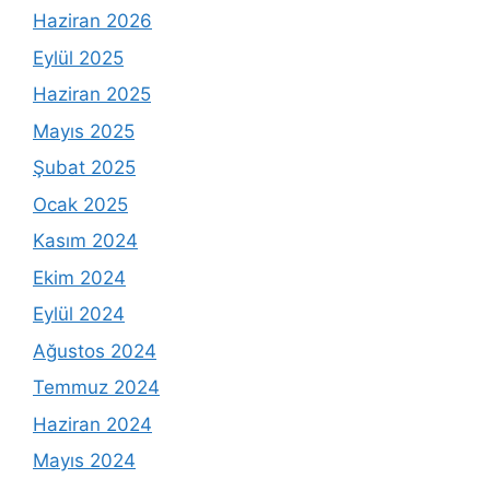
Haziran 2026
Eylül 2025
Haziran 2025
Mayıs 2025
Şubat 2025
Ocak 2025
Kasım 2024
Ekim 2024
Eylül 2024
Ağustos 2024
Temmuz 2024
Haziran 2024
Mayıs 2024