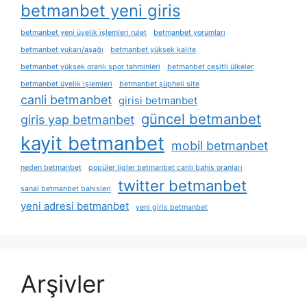
betmanbet yeni giris
betmanbet yeni üyelik i̇şlemleri rulet
betmanbet yorumları
betmanbet yukarı/aşağı
betmanbet yüksek kalite
betmanbet yüksek oranlı spor tahminleri
betmanbet çeşitli ülkeler
betmanbet üyelik i̇şlemleri
betmanbet şüpheli site
canli betmanbet
girisi betmanbet
güncel betmanbet
giris yap betmanbet
kayit betmanbet
mobil betmanbet
neden betmanbet
popüler ligler betmanbet canlı bahis oranları
twitter betmanbet
sanal betmanbet bahisleri
yeni adresi betmanbet
yeni giris betmanbet
Arşivler