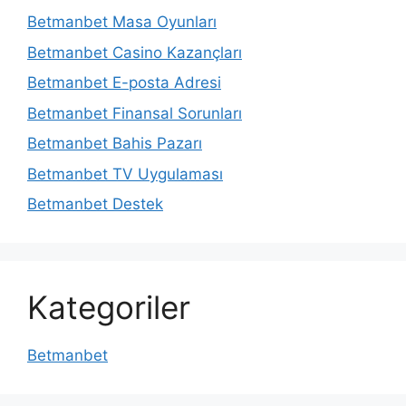
Betmanbet Masa Oyunları
Betmanbet Casino Kazançları
Betmanbet E-posta Adresi
Betmanbet Finansal Sorunları
Betmanbet Bahis Pazarı
Betmanbet TV Uygulaması
Betmanbet Destek
Kategoriler
Betmanbet