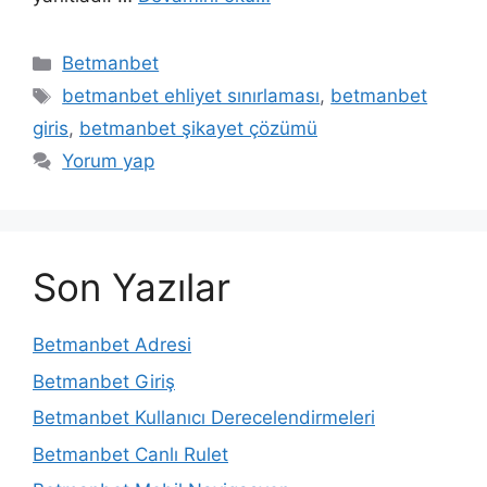
Kategoriler
Betmanbet
Etiketler
betmanbet ehliyet sınırlaması
,
betmanbet
giris
,
betmanbet şikayet çözümü
Yorum yap
Son Yazılar
Betmanbet Adresi
Betmanbet Giriş
Betmanbet Kullanıcı Derecelendirmeleri
Betmanbet Canlı Rulet