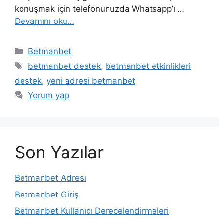
konuşmak için telefonunuzda Whatsapp’ı …
Devamını oku…
Kategoriler
Betmanbet
Etiketler
betmanbet destek
,
betmanbet etkinlikleri
destek
,
yeni adresi betmanbet
Yorum yap
Son Yazılar
Betmanbet Adresi
Betmanbet Giriş
Betmanbet Kullanıcı Derecelendirmeleri