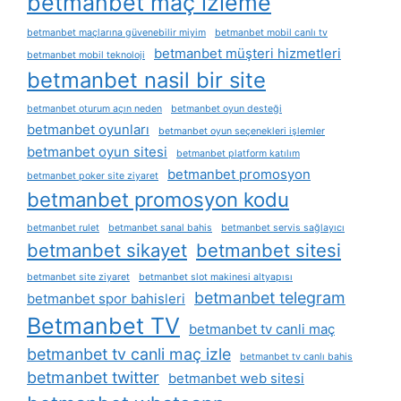
betmanbet maç izleme
betmanbet maçlarına güvenebilir miyim
betmanbet mobil canlı tv
betmanbet müşteri hizmetleri
betmanbet mobil teknoloji
betmanbet nasil bir site
betmanbet oturum açın neden
betmanbet oyun desteği
betmanbet oyunları
betmanbet oyun seçenekleri işlemler
betmanbet oyun sitesi
betmanbet platform katılım
betmanbet promosyon
betmanbet poker site ziyaret
betmanbet promosyon kodu
betmanbet rulet
betmanbet sanal bahis
betmanbet servis sağlayıcı
betmanbet sikayet
betmanbet sitesi
betmanbet site ziyaret
betmanbet slot makinesi altyapısı
betmanbet telegram
betmanbet spor bahisleri
Betmanbet TV
betmanbet tv canli maç
betmanbet tv canli maç izle
betmanbet tv canlı bahis
betmanbet twitter
betmanbet web sitesi