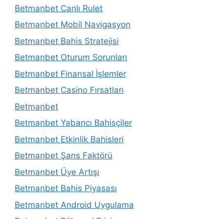
Betmanbet Canlı Rulet
Betmanbet Mobil Navigasyon
Betmanbet Bahis Stratejisi
Betmanbet Oturum Sorunları
Betmanbet Finansal İşlemler
Betmanbet Casino Fırsatları
Betmanbet
Betmanbet Yabancı Bahisçiler
Betmanbet Etkinlik Bahisleri
Betmanbet Şans Faktörü
Betmanbet Üye Artışı
Betmanbet Bahis Piyasası
Betmanbet Android Uygulama