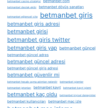
betmanbet com
betmanbet casino stratejisi
betmanbet dövüş sanatları
betmanbet destek ekibi
betmanbet giris
betmanbet eğlenceli site
betmanbet giris adresi
betmanbet girisi
betmanbet giris twitter
betmanbet giris yap
betmanbet güncel
betmanbet güncel adres
betmanbet güncel adresi
betmanbet güncel giriş adresi
betmanbet güvenlir mi
betmanbet hesabı açma adımları nelerdir
betmanbet i̇şlemler
betmanbet kayıt
betmanbet jetonları
betmanbet kayıt i̇şlemi
betmanbet kaç oldu
betmanbet kişisel deneyimler
betmanbet kullanıcıları
betmanbet maç izle