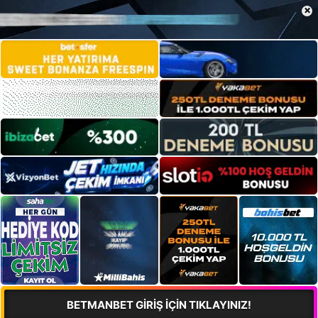
×
BETMANBET GİRİŞ İÇİN TIKLAYINIZ!