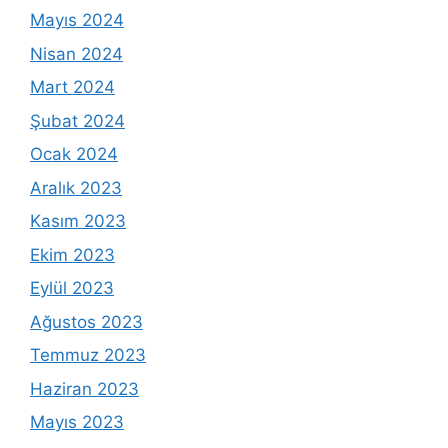
Mayıs 2024
Nisan 2024
Mart 2024
Şubat 2024
Ocak 2024
Aralık 2023
Kasım 2023
Ekim 2023
Eylül 2023
Ağustos 2023
Temmuz 2023
Haziran 2023
Mayıs 2023