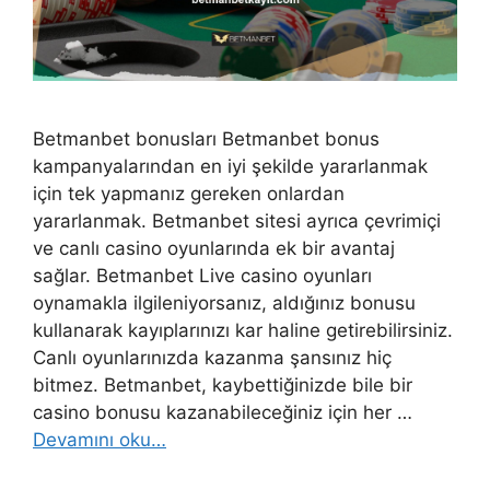
Betmanbet bonusları Betmanbet bonus
kampanyalarından en iyi şekilde yararlanmak
için tek yapmanız gereken onlardan
yararlanmak. Betmanbet sitesi ayrıca çevrimiçi
ve canlı casino oyunlarında ek bir avantaj
sağlar. Betmanbet Live casino oyunları
oynamakla ilgileniyorsanız, aldığınız bonusu
kullanarak kayıplarınızı kar haline getirebilirsiniz.
Canlı oyunlarınızda kazanma şansınız hiç
bitmez. Betmanbet, kaybettiğinizde bile bir
casino bonusu kazanabileceğiniz için her …
Devamını oku…