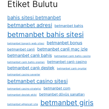
Etiket Bulutu
bahis sitesi betmanbet
betmanbet adresi
betmanbet bahis
betmanbet bahis sitesi
betmanbet bonus
betmanbet başarılı web sitesi
betmanbet canli maç izle
betmanbet canli
betmanbet canlı bahis
betmanbet canlı bahis casino
betmanbet canlı casino
betmanbet canlı bahis oranları
betmanbet canlı destek
betmanbet canlı oyunlar
betmanbet casino severler
betmanbet casino sitesi
betmanbet com
betmanbet casino stratejisi
betmanbet dövüş sanatları
betmanbet destek ekibi
betmanbet giris
betmanbet eğlenceli site