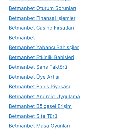
Betmanbet Oturum Sorunları
Betmanbet Finansal İşlemler
Betmanbet Casino Fırsatları
Betmanbet
Betmanbet Yabancı Bahisçiler
Betmanbet Etkinlik Bahisleri
Betmanbet Şans Faktörü
Betmanbet Üye Artışı
Betmanbet Bahis Piyasası
Betmanbet Android Uygulama
Betmanbet Bölgesel Erişim
Betmanbet Site Türü
Betmanbet Masa Oyunları