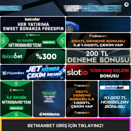
×
BETMANBET GİRİŞ İÇİN TIKLAYINIZ!