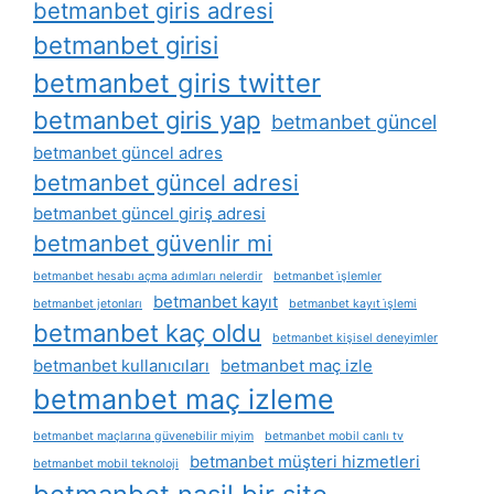
betmanbet giris adresi
betmanbet girisi
betmanbet giris twitter
betmanbet giris yap
betmanbet güncel
betmanbet güncel adres
betmanbet güncel adresi
betmanbet güncel giriş adresi
betmanbet güvenlir mi
betmanbet hesabı açma adımları nelerdir
betmanbet i̇şlemler
betmanbet kayıt
betmanbet jetonları
betmanbet kayıt i̇şlemi
betmanbet kaç oldu
betmanbet kişisel deneyimler
betmanbet kullanıcıları
betmanbet maç izle
betmanbet maç izleme
betmanbet maçlarına güvenebilir miyim
betmanbet mobil canlı tv
betmanbet müşteri hizmetleri
betmanbet mobil teknoloji