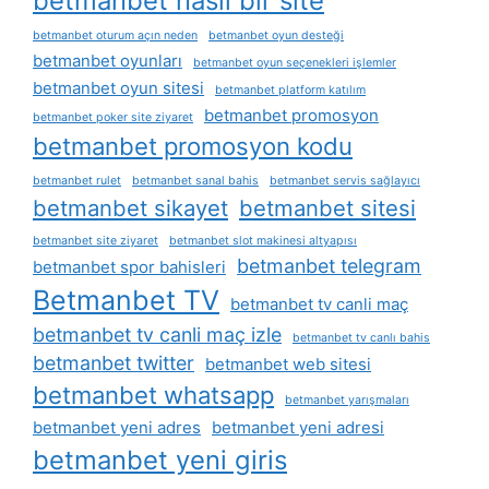
betmanbet nasil bir site
betmanbet oturum açın neden
betmanbet oyun desteği
betmanbet oyunları
betmanbet oyun seçenekleri işlemler
betmanbet oyun sitesi
betmanbet platform katılım
betmanbet promosyon
betmanbet poker site ziyaret
betmanbet promosyon kodu
betmanbet rulet
betmanbet sanal bahis
betmanbet servis sağlayıcı
betmanbet sikayet
betmanbet sitesi
betmanbet site ziyaret
betmanbet slot makinesi altyapısı
betmanbet telegram
betmanbet spor bahisleri
Betmanbet TV
betmanbet tv canli maç
betmanbet tv canli maç izle
betmanbet tv canlı bahis
betmanbet twitter
betmanbet web sitesi
betmanbet whatsapp
betmanbet yarışmaları
betmanbet yeni adres
betmanbet yeni adresi
betmanbet yeni giris