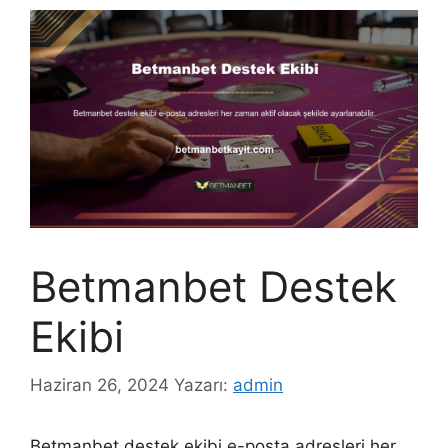
Betmanbet Destek
Ekibi
Haziran 26, 2024
Yazarı:
admin
Betmanbet destek ekibi e-posta adresleri her