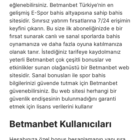
eğlenebilirsiniz. Betmanbet Türkiye’nin en
gelişmiş E-Spor bahis altyapısına sahip bahis
sitesidir. Sınırsız yatırım fırsatlarına 7/24 erişimin
keyfini çıkarın. Bu size ilk aboneliğinizde e bir
fırsat sunarak canlı ve sanal sporlarda bahis
oynamanıza ve daha fazla oyuna katılmanıza
olanak tanır. İstediğiniz tarifeye kaydolmanız
yeterli Betmanbet çok çeşitli bonuslar ve
etkinlikler sunan olağanüstü bir Betmanbet web
sitesidir. Sanal bonusları ile spor bahis
bilgilerinizi güvende tutmak için Betmanbet
güvenebilirsiniz. Bu web sitesi herhangi bir
güvenlik endişesinin bulunmadığını garanti
etmek için lisans verilerini kullanır
Betmanbet Kullanıcıları
Hesabınıza özel bonus hesaplamanın yanı sıra