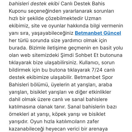
bahisleri destek ekibi
Canlı Destek Bahis
Kuponu seçeneğinden yararlanarak sorunları
hızlı bir şekilde çözebilmektedir Uzman
ekibimiz, site ve oyunlar hakkında bilgi vermenin
yanı sıra, yaşayabileceğiniz
Betmanbet Güncel
her türlü sorunda size yardımcı olmak için
burada. Bizimle iletişime geçmenin en basit yolu
olan web sitemizdeki Şimdi Sohbet Et butonuna
tıklayarak bize ulaşabilirsiniz. Kullanıcı, sorun
bildirmek için bu butona tıklayarak 7/24 canlı
destek ekibimize ulaşabilir. Betmanbet Spor
Bahisleri bölümü, üyelerin at yarışları, araba
yarışları, bisiklet yarışları ve diğer etkinlikler
dahil olmak üzere canlı ve sanal bahislere
katılmasına olanak tanır. Sanal bahislerin bazı
örnekleri at yarışı, köpek yarışı ve bisiklet
yarışıdır. Oyun hızla katılımcıların zafer
kazanabileceği heyecan verici bir arenaya