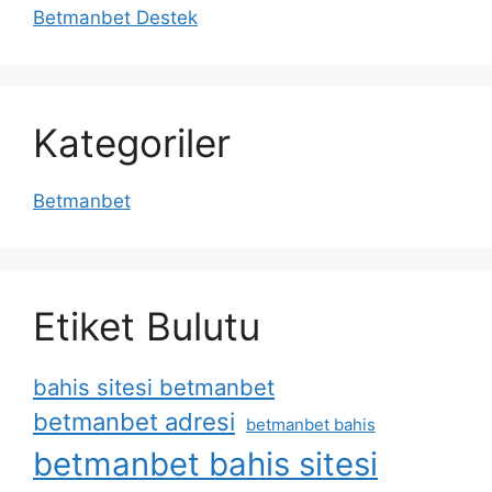
Betmanbet Destek
Kategoriler
Betmanbet
Etiket Bulutu
bahis sitesi betmanbet
betmanbet adresi
betmanbet bahis
betmanbet bahis sitesi