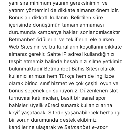
yanı sıra minimum yatırım gereksinimini ve
yatırım yöntemini de dikkate almanız önemlidir.
Bonusları dikkatli kullanın. Belirtilen süre
içerisinde dönüşümün tamamlanmaması
durumunda kampanya hakları sonlandırılacaktır
Betmanbet ödüllerini ve tekliflerini ele alırken
Web Sitesinin ve bu Kuralların koşullarını dikkate
almanız gerekir. Sahte IP adresi kullandığınızı
tespit etmemiz halinde hesabınızı silme yetkimiz
bulunmaktadır Betmanbet Bahis Sitesi olarak
kullanıcılarımıza hem Türkçe hem de İngilizce
olarak birinci sınıf hizmet ve çok çeşitli oyun ve
bonus seçenekleri sunuyoruz. Düzenlenen slot
turnuvası katılımcıları, basit bir sanal spor
bahisleri üyelik süreci sunarak kullanıcılarına
keyif yaşatacak. Sitede yaşanabilecek herhangi
bir sorun durumunda destek ekibimiz
kendilerine ulaşarak ve
Betmanbet e-spor