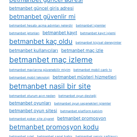
betmanbet güncel giriş adresi
betmanbet güvenlir mi
betmanbet hesabı açma adımları nelerdir
betmanbet i̇şlemler
betmanbet kayıt
betmanbet jetonları
betmanbet kayıt i̇şlemi
betmanbet kaç oldu
betmanbet kişisel deneyimler
betmanbet kullanıcıları
betmanbet maç izle
betmanbet maç izleme
betmanbet maçlarına güvenebilir miyim
betmanbet mobil canlı tv
betmanbet müşteri hizmetleri
betmanbet mobil teknoloji
betmanbet nasil bir site
betmanbet oturum açın neden
betmanbet oyun desteği
betmanbet oyunları
betmanbet oyun seçenekleri işlemler
betmanbet oyun sitesi
betmanbet platform katılım
betmanbet promosyon
betmanbet poker site ziyaret
betmanbet promosyon kodu
betmanbet rulet
betmanbet sanal bahis
betmanbet servis sağlayıcı