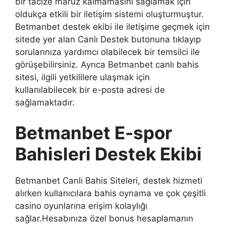
bir tacize maruz kalmamasını sağlamak için
oldukça etkili bir iletişim sistemi oluşturmuştur.
Betmanbet destek ekibi ile iletişime geçmek için
sitede yer alan Canlı Destek butonuna tıklayıp
sorularınıza yardımcı olabilecek bir temsilci ile
görüşebilirsiniz. Ayrıca Betmanbet canlı bahis
sitesi, ilgili yetkililere ulaşmak için
kullanılabilecek bir e-posta adresi de
sağlamaktadır.
Betmanbet E-spor
Bahisleri Destek Ekibi
Betmanbet Canlı Bahis Siteleri, destek hizmeti
alırken kullanıcılara bahis oynama ve çok çeşitli
casino oyunlarına erişim kolaylığı
sağlar.Hesabınıza özel bonus hesaplamanın