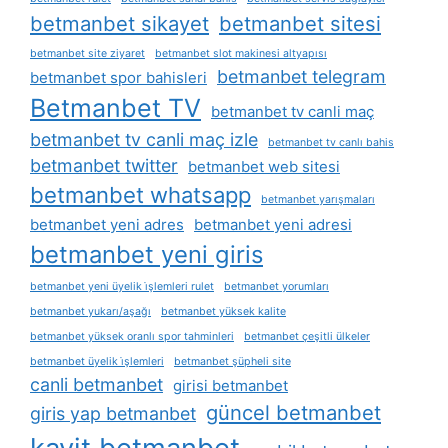
betmanbet sikayet
betmanbet sitesi
betmanbet site ziyaret
betmanbet slot makinesi altyapısı
betmanbet telegram
betmanbet spor bahisleri
Betmanbet TV
betmanbet tv canli maç
betmanbet tv canli maç izle
betmanbet tv canlı bahis
betmanbet twitter
betmanbet web sitesi
betmanbet whatsapp
betmanbet yarışmaları
betmanbet yeni adres
betmanbet yeni adresi
betmanbet yeni giris
betmanbet yeni üyelik i̇şlemleri rulet
betmanbet yorumları
betmanbet yukarı/aşağı
betmanbet yüksek kalite
betmanbet yüksek oranlı spor tahminleri
betmanbet çeşitli ülkeler
betmanbet üyelik i̇şlemleri
betmanbet şüpheli site
canli betmanbet
girisi betmanbet
güncel betmanbet
giris yap betmanbet