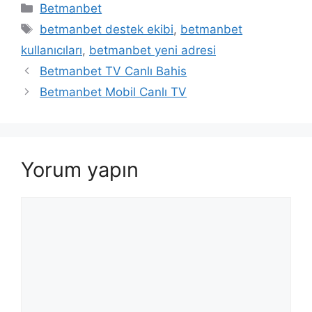
Kategoriler
Betmanbet
Etiketler
betmanbet destek ekibi
,
betmanbet
kullanıcıları
,
betmanbet yeni adresi
Betmanbet TV Canlı Bahis
Betmanbet Mobil Canlı TV
Yorum yapın
Yorum