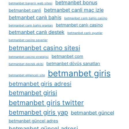
betmanbet bonus
betmanbet başarılı web sitesi
betmanbet canli maç izle
betmanbet canli
betmanbet canlı bahis
betmanbet canlı bahis casino
betmanbet canlı casino
betmanbet canlı bahis oranları
betmanbet canlı destek
betmanbet canlı oyunlar
betmanbet casino severler
betmanbet casino sitesi
betmanbet com
betmanbet casino stratejisi
betmanbet dövüş sanatları
betmanbet destek ekibi
betmanbet giris
betmanbet eğlenceli site
betmanbet giris adresi
betmanbet girisi
betmanbet giris twitter
betmanbet giris yap
betmanbet güncel
betmanbet güncel adres
betmanbet güncel adresi