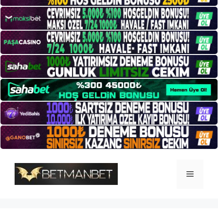
İçeriğe
atla
Menü