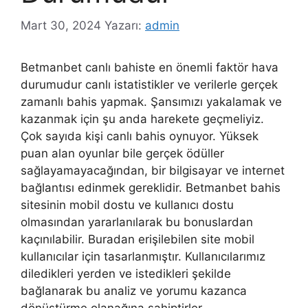
Mart 30, 2024
Yazarı:
admin
Betmanbet canlı bahiste en önemli faktör hava
durumudur canlı istatistikler ve verilerle gerçek
zamanlı bahis yapmak. Şansımızı yakalamak ve
kazanmak için şu anda harekete geçmeliyiz.
Çok sayıda kişi canlı bahis oynuyor. Yüksek
puan alan oyunlar bile gerçek ödüller
sağlayamayacağından, bir bilgisayar ve internet
bağlantısı edinmek gereklidir. Betmanbet bahis
sitesinin mobil dostu ve kullanıcı dostu
olmasından yararlanılarak bu bonuslardan
kaçınılabilir. Buradan erişilebilen site mobil
kullanıcılar için tasarlanmıştır. Kullanıcılarımız
diledikleri yerden ve istedikleri şekilde
bağlanarak bu analiz ve yorumu kazanca