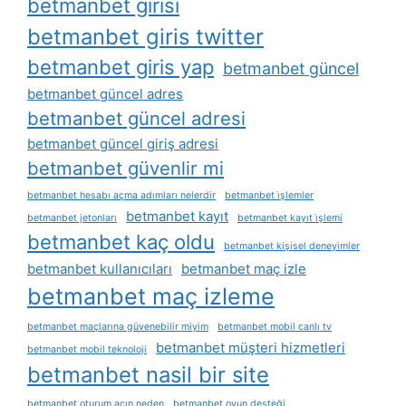
betmanbet girisi
betmanbet giris twitter
betmanbet giris yap
betmanbet güncel
betmanbet güncel adres
betmanbet güncel adresi
betmanbet güncel giriş adresi
betmanbet güvenlir mi
betmanbet hesabı açma adımları nelerdir
betmanbet i̇şlemler
betmanbet kayıt
betmanbet jetonları
betmanbet kayıt i̇şlemi
betmanbet kaç oldu
betmanbet kişisel deneyimler
betmanbet kullanıcıları
betmanbet maç izle
betmanbet maç izleme
betmanbet maçlarına güvenebilir miyim
betmanbet mobil canlı tv
betmanbet müşteri hizmetleri
betmanbet mobil teknoloji
betmanbet nasil bir site
betmanbet oturum açın neden
betmanbet oyun desteği