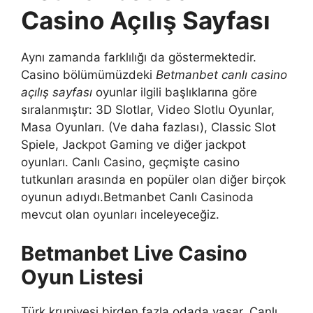
Casino Açılış Sayfası
Aynı zamanda farklılığı da göstermektedir.
Casino bölümümüzdeki
Betmanbet canlı casino
açılış sayfası
oyunlar ilgili başlıklarına göre
sıralanmıştır: 3D Slotlar, Video Slotlu Oyunlar,
Masa Oyunları. (Ve daha fazlası), Classic Slot
Spiele, Jackpot Gaming ve diğer jackpot
oyunları. Canlı Casino, geçmişte casino
tutkunları arasında en popüler olan diğer birçok
oyunun adıydı.Betmanbet Canlı Casinoda
mevcut olan oyunları inceleyeceğiz.
Betmanbet Live Casino
Oyun Listesi
Türk krupiyesi birden fazla odada yaşar. Canlı