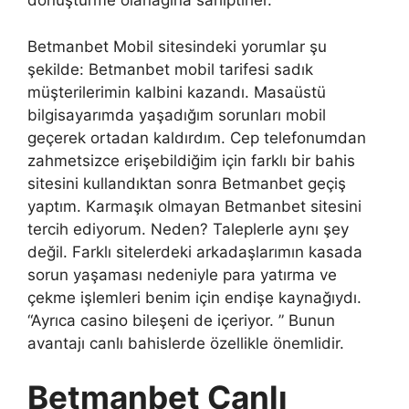
dönüştürme olanağına sahiptirler.
Betmanbet Mobil sitesindeki yorumlar şu
şekilde: Betmanbet mobil tarifesi sadık
müşterilerimin kalbini kazandı. Masaüstü
bilgisayarımda yaşadığım sorunları mobil
geçerek ortadan kaldırdım. Cep telefonumdan
zahmetsizce erişebildiğim için farklı bir bahis
sitesini kullandıktan sonra Betmanbet geçiş
yaptım. Karmaşık olmayan Betmanbet sitesini
tercih ediyorum. Neden? Taleplerle aynı şey
değil. Farklı sitelerdeki arkadaşlarımın kasada
sorun yaşaması nedeniyle para yatırma ve
çekme işlemleri benim için endişe kaynağıydı.
“Ayrıca casino bileşeni de içeriyor. ” Bunun
avantajı canlı bahislerde özellikle önemlidir.
Betmanbet Canlı