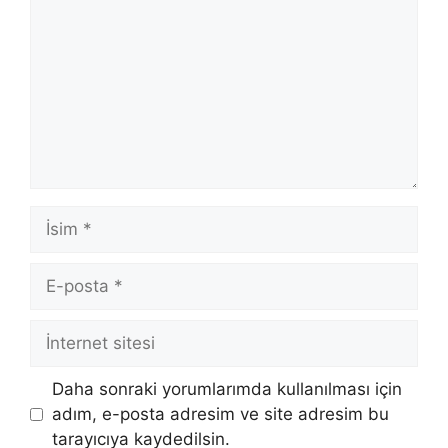
İsim
E-
posta
İnternet
sitesi
Daha sonraki yorumlarımda kullanılması için
adım, e-posta adresim ve site adresim bu
tarayıcıya kaydedilsin.