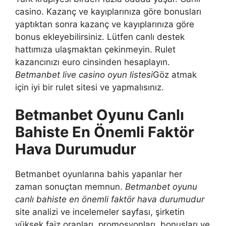
casino. Kazanç ve kayıplarınıza göre bonusları
yaptıktan sonra kazanç ve kayıplarınıza göre
bonus ekleyebilirsiniz. Lütfen canlı destek
hattımıza ulaşmaktan çekinmeyin. Rulet
kazancınızı euro cinsinden hesaplayın.
Betmanbet live casino oyun listesi
Göz atmak
için iyi bir rulet sitesi ve yapmalısınız.
Betmanbet Oyunu Canlı
Bahiste En Önemli Faktör
Hava Durumudur
Betmanbet oyunlarına bahis yapanlar her
zaman sonuçtan memnun.
Betmanbet oyunu
canlı bahiste en önemli faktör hava durumudur
site analizi ve incelemeler sayfası, şirketin
yüksek faiz oranları, promosyonları, bonusları ve